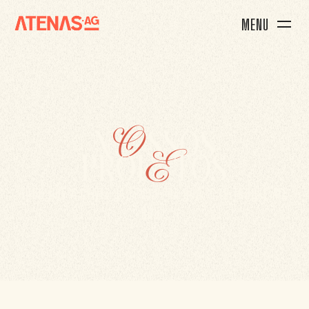
MENU
n
O
ssos
proj
E
tos
TUDO QUE A GENTE JÁ LEVOU PRA RUA, E TE TROUXE ATÉ
AQUI.