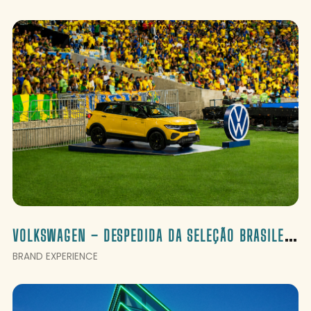
V
OLKSWAGEN – DESPEDIDA DA SELEÇÃO BRASILEIRA NO MARACANÃ
BRAND EXPERIENCE