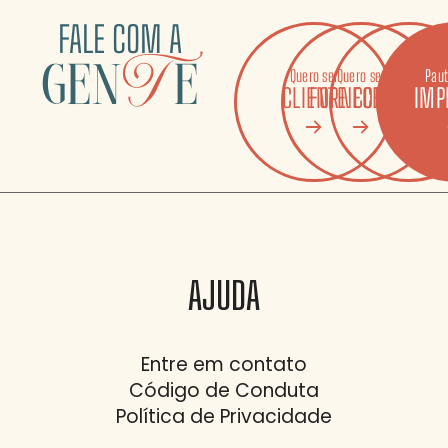
FALE COM A
gen
T
e
Quero ser
Quero ser
Quero ser
Paut
CLIENTE
FORNECEDOR
COLABORAD
IMP
AJUDA
Entre em contato
Código de Conduta
Política de Privacidade