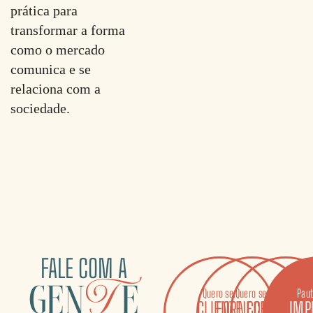
prática para
transformar a forma
como o mercado
comunica e se
relaciona com a
sociedade.
FALE COM A
gen
T
e
Quero ser
Quero ser
Quero ser
Paut
CLIENTE
FORNECEDOR
COLABORAD
IMP