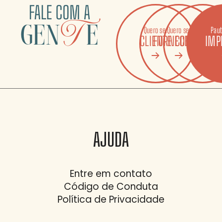
FALE COM A
gen
T
e
Quero ser
Quero ser
Quero ser
Paut
CLIENTE
FORNECEDOR
COLABORAD
IMP
AJUDA
Entre em contato
Código de Conduta
Política de Privacidade